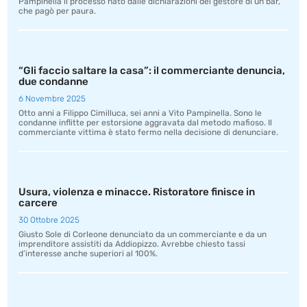
Pampinella il processo nato dalle dichiarazioni del gestore di un bar,
che pagò per paura.
“Gli faccio saltare la casa”: il commerciante denuncia,
due condanne
6 Novembre 2025
Otto anni a Filippo Cimilluca, sei anni a Vito Pampinella. Sono le
condanne inflitte per estorsione aggravata dal metodo mafioso. Il
commerciante vittima è stato fermo nella decisione di denunciare.
Usura, violenza e minacce. Ristoratore finisce in
carcere
30 Ottobre 2025
Giusto Sole di Corleone denunciato da un commerciante e da un
imprenditore assistiti da Addiopizzo. Avrebbe chiesto tassi
d’interesse anche superiori al 100%.