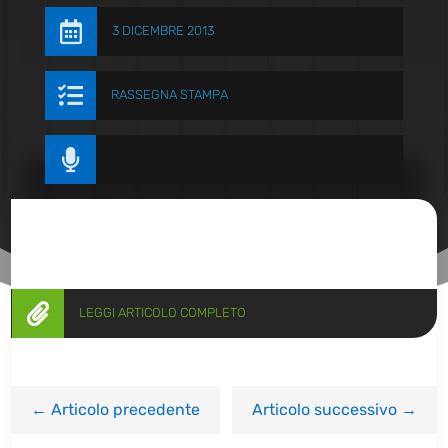

3 DICEMBRE 2013

RASSEGNA STAMPA


LEGGI ARTICOLO COMPLETO
←
Articolo precedente
Articolo successivo
→