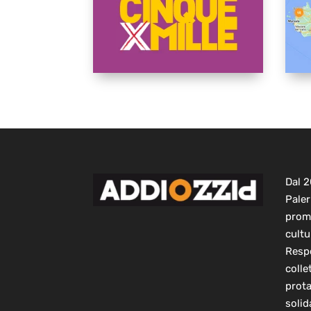
Dal 
Paler
prom
cultu
Respo
colle
prot
solid