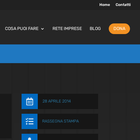
Home
Contatti
COSA PUOI FARE
RETE IMPRESE
BLOG
DONA

28 APRILE 2014

RASSEGNA STAMPA