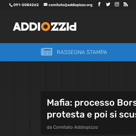
091-5084262
comitato@addiopizzo.org

RASSEGNA STAMPA
Mafia: processo Bors
protesta e poi si sc
da
Comitato Addiopizzo