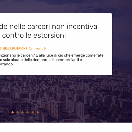
de nelle carceri non incentiva
i contro le estorsioni
6
|
NEWS
,
RUBRICHE
| Commenti 0
zionano le carceri? E alla luce di ciò che emerge come fate
ono solo alcune delle domande di commercianti e
ortando