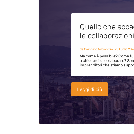
Quello che acca
le collaborazion
da
Comitato Addiopizzo
|
25 Luglio 202
Ma come è possibile? Come fun
a chiederci di collaborare? S
imprenditori che stiamo supp
Leggi di più