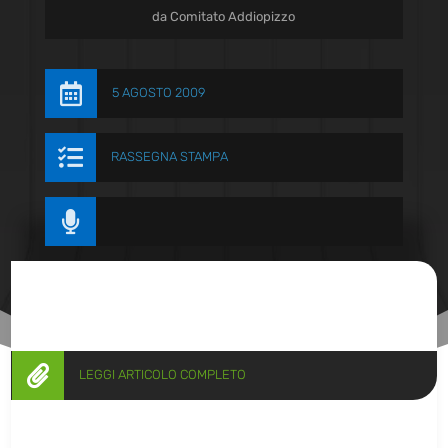
da
Comitato Addiopizzo

5 AGOSTO 2009

RASSEGNA STAMPA


LEGGI ARTICOLO COMPLETO