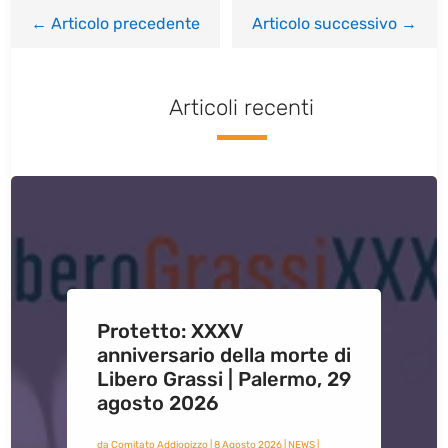
←
Articolo precedente
Articolo successivo
→
Articoli recenti
Protetto: XXXV
anniversario della morte di
Libero Grassi | Palermo, 29
agosto 2026
da
Comitato Addiopizzo
|
8 Agosto 2026
|
NEWS
|