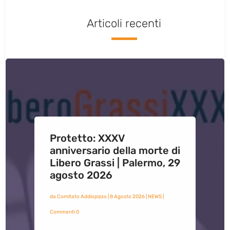
Articoli recenti
Protetto: XXXV
anniversario della morte di
Libero Grassi | Palermo, 29
agosto 2026
da
Comitato Addiopizzo
|
8 Agosto 2026
|
NEWS
|
Commenti 0