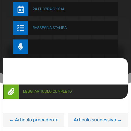

24 FEBBRAIO 2014

RASSEGNA STAMPA


LEGGI ARTICOLO COMPLETO
←
Articolo precedente
Articolo successivo
→