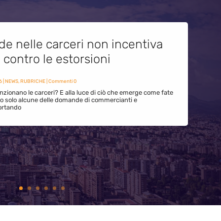
de nelle carceri non incentiva
i contro le estorsioni
6
|
NEWS
,
RUBRICHE
| Commenti 0
zionano le carceri? E alla luce di ciò che emerge come fate
ono solo alcune delle domande di commercianti e
ortando