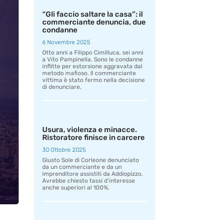
“Gli faccio saltare la casa”: il
commerciante denuncia, due
condanne
6 Novembre 2025
Otto anni a Filippo Cimilluca, sei anni
a Vito Pampinella. Sono le condanne
inflitte per estorsione aggravata dal
metodo mafioso. Il commerciante
vittima è stato fermo nella decisione
di denunciare.
Usura, violenza e minacce.
Ristoratore finisce in carcere
30 Ottobre 2025
Giusto Sole di Corleone denunciato
da un commerciante e da un
imprenditore assistiti da Addiopizzo.
Avrebbe chiesto tassi d’interesse
anche superiori al 100%.