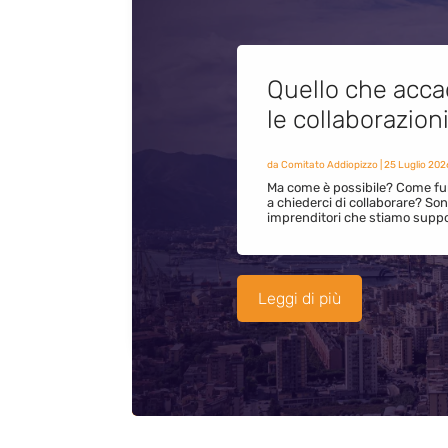
Quello che acca
le collaborazion
da
Comitato Addiopizzo
|
25 Luglio 202
Ma come è possibile? Come fun
a chiederci di collaborare? S
imprenditori che stiamo supp
Leggi di più