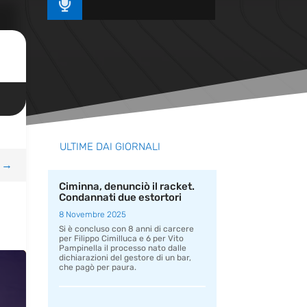

ULTIME DAI GIORNALI
→
Ciminna, denunciò il racket.
Condannati due estortori
8 Novembre 2025
Si è concluso con 8 anni di carcere
per Filippo Cimilluca e 6 per Vito
Pampinella il processo nato dalle
dichiarazioni del gestore di un bar,
che pagò per paura.