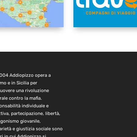
2004 Addiopizzo opera a
mo e in Sicilia per
uovere una rivoluzione
rale contro la mafia.
nsabilità individuale e
ttiva, partecipazione, libertà,
agonismo giovanile,
arietà e giustizia sociale sono
ori in cui Addiopizzo si