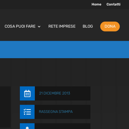
Home
Contatti
COSA PUOI FARE
RETE IMPRESE
BLOG
DONA

21 DICEMBRE 2013

RASSEGNA STAMPA