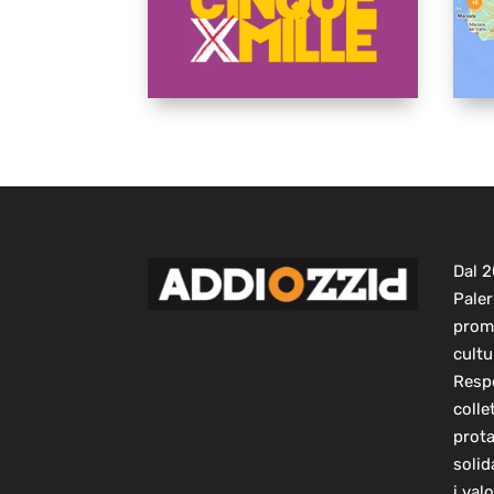
Dal 
Paler
prom
cultu
Respo
colle
prot
solid
i val