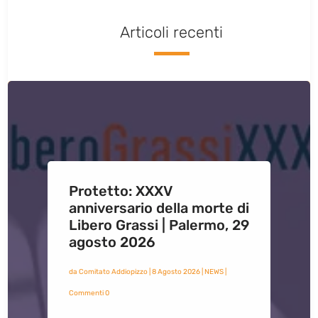
Articoli recenti
Protetto: XXXV
anniversario della morte di
Libero Grassi | Palermo, 29
agosto 2026
da
Comitato Addiopizzo
|
8 Agosto 2026
|
NEWS
|
Commenti 0