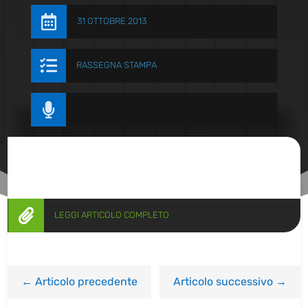

31 OTTOBRE 2013

RASSEGNA STAMPA


LEGGI ARTICOLO COMPLETO
←
Articolo precedente
Articolo successivo
→