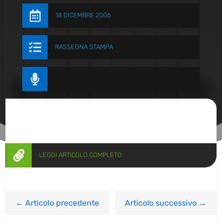

18 DICEMBRE 2006

RASSEGNA STAMPA


LEGGI ARTICOLO COMPLETO
←
Articolo precedente
Articolo successivo
→