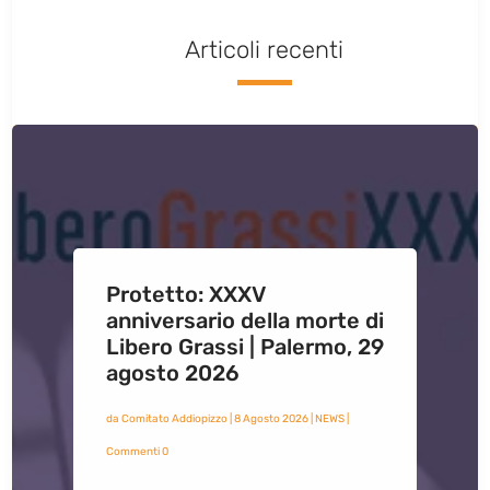
Articoli recenti
Protetto: XXXV
anniversario della morte di
Libero Grassi | Palermo, 29
agosto 2026
da
Comitato Addiopizzo
|
8 Agosto 2026
|
NEWS
|
Commenti 0