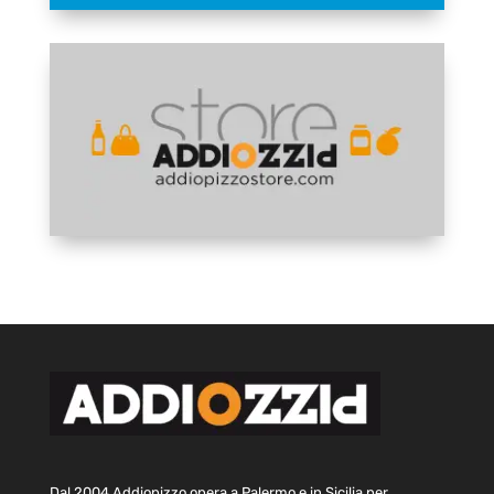
Dal 2004 Addiopizzo opera a Palermo e in Sicilia per