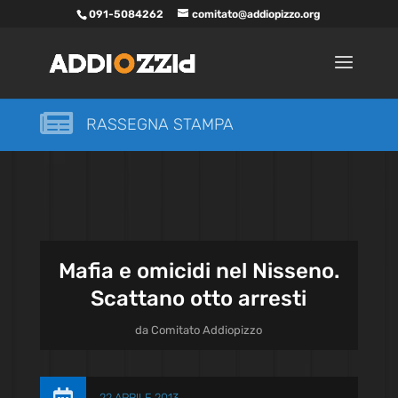
091-5084262
comitato@addiopizzo.org

RASSEGNA STAMPA
Mafia e omicidi nel Nisseno.
Scattano otto arresti
da
Comitato Addiopizzo
22 APRILE 2013