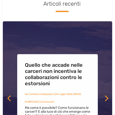
Articoli recenti
Quello che accade nelle
carceri non incentiva le
collaborazioni contro le
estorsioni
da
Comitato Addiopizzo
|
25 Luglio 2026
|
NEWS
,
RUBRICHE
| Commenti 0
Ma come è possibile? Come funzionano le
carceri? E alla luce di ciò che emerge come