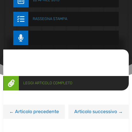


RASSEGNA STAMPA


LEGGI ARTICOLO COMPLETO
←
Articolo precedente
Articolo successivo
→