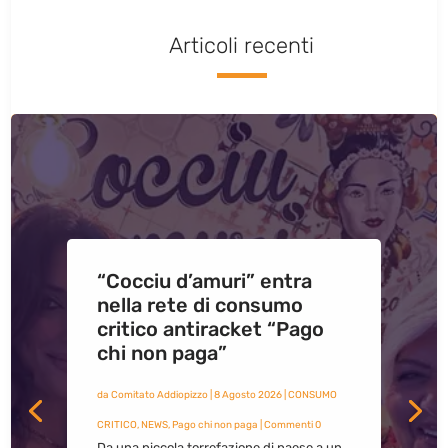
Articoli recenti
“Cocciu d’amuri” entra
nella rete di consumo
critico antiracket “Pago
chi non paga”
da
Comitato Addiopizzo
|
8 Agosto 2026
|
CONSUMO
CRITICO
,
NEWS
,
Pago chi non paga
| Commenti 0
Da una piccola torrefazione di paese a un