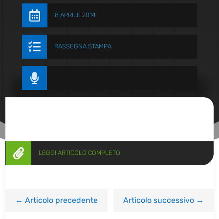

8 APRILE 2014

RASSEGNA STAMPA


LEGGI ARTICOLO COMPLETO
←
Articolo precedente
Articolo successivo
→