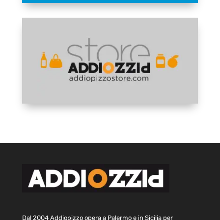
Dal 2004 Addiopizzo opera a Palermo e in Sicilia per