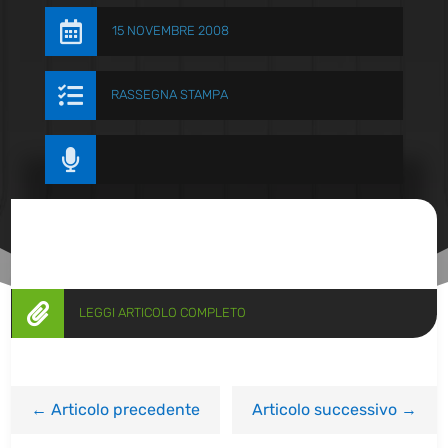

15 NOVEMBRE 2008

RASSEGNA STAMPA


LEGGI ARTICOLO COMPLETO
←
Articolo precedente
Articolo successivo
→