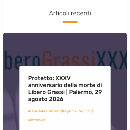
Articoli recenti
Protetto: XXXV
anniversario della morte di
Libero Grassi | Palermo, 29
agosto 2026
da
Comitato Addiopizzo
|
8 Agosto 2026
|
NEWS
|
Commenti 0