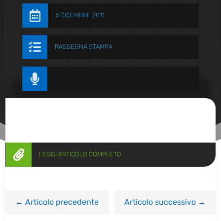

5 DICEMBRE 2011

RASSEGNA STAMPA


LEGGI ARTICOLO COMPLETO
←
Articolo precedente
Articolo successivo
→