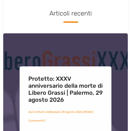
Articoli recenti
Protetto: XXXV
anniversario della morte di
Libero Grassi | Palermo, 29
agosto 2026
da
Comitato Addiopizzo
|
8 Agosto 2026
|
NEWS
|
Commenti 0