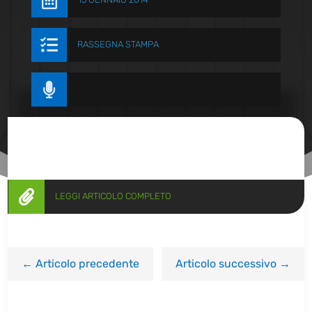


RASSEGNA STAMPA


LEGGI ARTICOLO COMPLETO
←
Articolo precedente
Articolo successivo
→