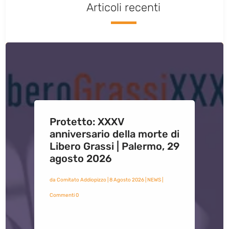
Articoli recenti
Protetto: XXXV
anniversario della morte di
Libero Grassi | Palermo, 29
agosto 2026
da
Comitato Addiopizzo
|
8 Agosto 2026
|
NEWS
|
Commenti 0