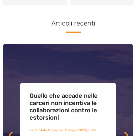
Articoli recenti
Quello che accade nelle
carceri non incentiva le
collaborazioni contro le
estorsioni
da
Comitato Addiopizzo
|
25 Luglio 2026
|
NEWS
,