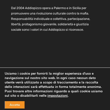
Dal 2004 Addiopizzo opera a Palermo e in Sicilia per
promuovere una rivoluzione culturale contro la mafia.
Responsabilità individuale e collettiva, partecipazione,
libertà, protagonismo giovanile, solidarietà e giustizia
sociale sono i valori in cui Addiopizzo si riconosce.
Usiamo i cookie per fornirti la miglior esperienza d'uso e
navigazione sul nostro sito web. In ogni caso nessun dato
Home
Statuto e bilancio
Contatti
utente verrà utilizzato a scopo di tracciamento e la raccolta
Privacy
Cookie
Child Protection Policy
delle interazioni sarà effettuata in forma totalmente anonima.
Puoi trovare altre informazioni riguardo a quali cookie usiamo
sul sito o disabilitarli nelle
impostazioni
.
Copyright © 2021 AddioPizzo | Tutti i diritti riservati | Sede
Accetta
Centrale: via Lincoln 131, 90133 Palermo