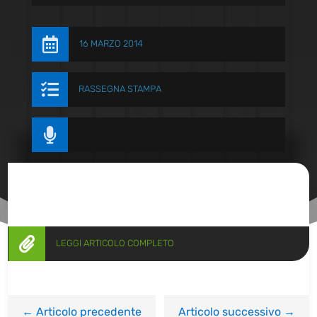

16 MARZO 2014

RASSEGNA STAMPA


LEGGI ARTICOLO COMPLETO
←
Articolo precedente
Articolo successivo
→