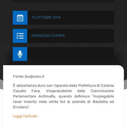

13 OTTOBRE 2014

RASSEGNA STAMPA

Fonte:
Sudpress.it
È abbastanza duro con l’operato della Prefettura di Catania
Claudio Fava, Vicepresidente della Commissione
Parlamentare Antimafia, quando definisce “inspiegabile
l’aver inserito nella white list le aziende di Basilotta ed
Ercolano”.
Leggi l’articolo