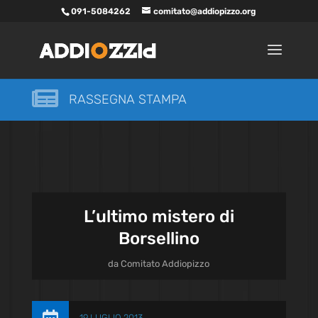
091-5084262
comitato@addiopizzo.org

RASSEGNA STAMPA
L’ultimo mistero di
Borsellino
da
Comitato Addiopizzo
19 LUGLIO 2013