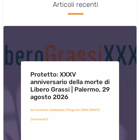
Articoli recenti
Protetto: XXXV
anniversario della morte di
Libero Grassi | Palermo, 29
agosto 2026
da
Comitato Addiopizzo
|
8 Agosto 2026
|
NEWS
|
Commenti 0