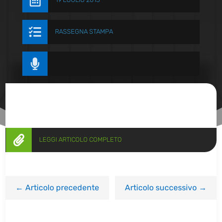


RASSEGNA STAMPA


LEGGI ARTICOLO COMPLETO
←
Articolo precedente
Articolo successivo
→