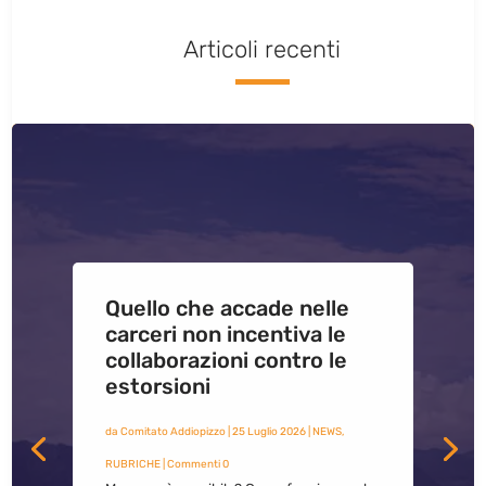
Articoli recenti
Quello che accade nelle
carceri non incentiva le
collaborazioni contro le
estorsioni
da
Comitato Addiopizzo
|
25 Luglio 2026
|
NEWS
,
RUBRICHE
| Commenti 0