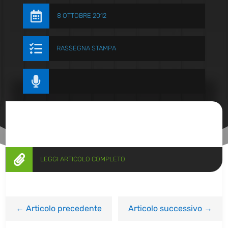

8 OTTOBRE 2012

RASSEGNA STAMPA


LEGGI ARTICOLO COMPLETO
←
Articolo precedente
Articolo successivo
→