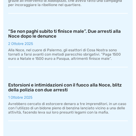
grazie all’intervento di Addiopizzo, che aveva fatto una campagna
per incoraggiare la ribellione nel quartiere.
“Se non paghi subito ti finisce male”. Due arresti alla
Noce dopo le denunce
2 Ottobre 2025
Alla Noce, nel cuore di Palermo, gli esattori di Cosa Nostra sono
tornati a farsi avanti con metodi parecchio sbrigativi. “Paga 1500
euro a Natale e 1500 euro a Pasqua, altrimenti finisce male”.
Estorsioni e intimidazioni con il fuoco alla Noce, blitz
della polizia con due arresti
1 Ottobre 2025
Avrebbero cercato di estorcere denaro a tre imprenditori, in un caso
con l’utilizzo di un bidone pieno di benzina lanciato vicino a una delle
attività, facendo leva sui loro presunti legami con la mafia.