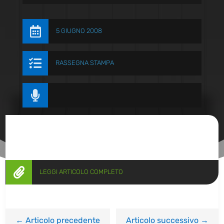

5 GIUGNO 2008

RASSEGNA STAMPA


LEGGI ARTICOLO COMPLETO
←
Articolo precedente
Articolo successivo
→