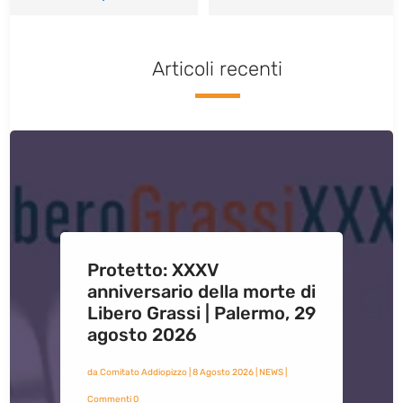
Articoli recenti
Protetto: XXXV
anniversario della morte di
Libero Grassi | Palermo, 29
agosto 2026
da
Comitato Addiopizzo
|
8 Agosto 2026
|
NEWS
|
Commenti 0