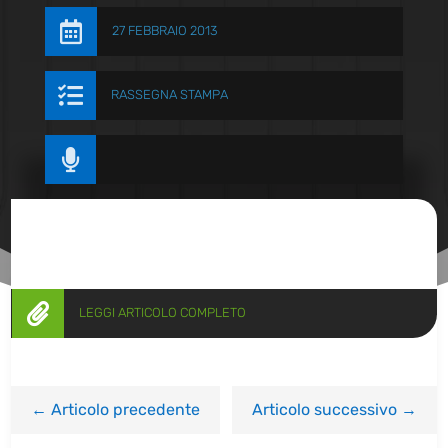

27 FEBBRAIO 2013

RASSEGNA STAMPA


LEGGI ARTICOLO COMPLETO
←
Articolo precedente
Articolo successivo
→