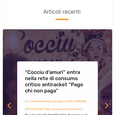
Articoli recenti
“Cocciu d’amuri” entra
nella rete di consumo
critico antiracket “Pago
chi non paga”
da
Comitato Addiopizzo
|
8 Agosto 2026
|
CONSUMO
CRITICO
,
NEWS
,
Pago chi non paga
| Commenti 0
Da una piccola torrefazione di paese a un