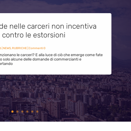
de nelle carceri non incentiva
i contro le estorsioni
6
|
NEWS
,
RUBRICHE
| Commenti 0
zionano le carceri? E alla luce di ciò che emerge come fate
ono solo alcune delle domande di commercianti e
ortando