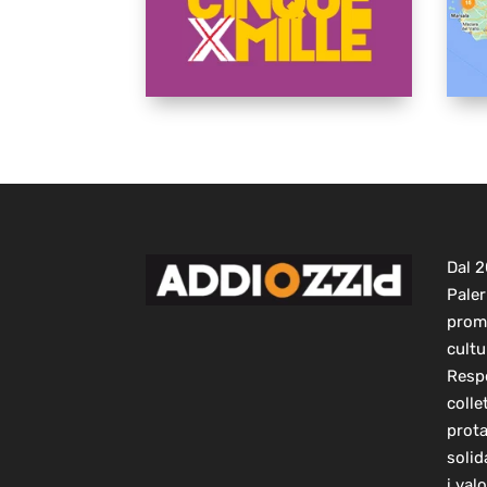
Dal 
Paler
prom
cultu
Respo
colle
prot
solid
i val