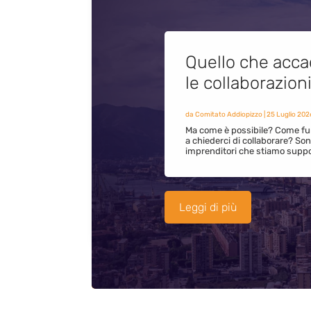
Quello che acca
le collaborazion
da
Comitato Addiopizzo
|
25 Luglio 202
Ma come è possibile? Come fun
a chiederci di collaborare? S
imprenditori che stiamo supp
Leggi di più