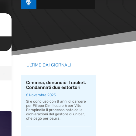

ULTIME DAI GIORNALI
→
Ciminna, denunciò il racket.
Condannati due estortori
8 Novembre 2025
Si è concluso con 8 anni di carcere
per Filippo Cimilluca e 6 per Vito
Pampinella il processo nato dalle
dichiarazioni del gestore di un bar,
che pagò per paura.