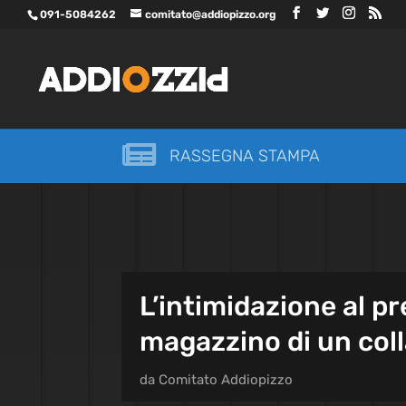
091-5084262
comitato@addiopizzo.org

RASSEGNA STAMPA
L’intimidazione al pr
magazzino di un col
da
Comitato Addiopizzo