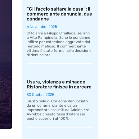
“Gli faccio saltare la casa”: il
commerciante denuncia, due
condanne
6 Novembre 2025
Otto anni a Filippo Cimilluca, sei anni
a Vito Pampinella. Sono le condanne
inflitte per estorsione aggravata dal
metodo mafioso. Il commerciante
vittima è stato fermo nella decisione
di denunciare.
Usura, violenza e minacce.
Ristoratore finisce in carcere
30 Ottobre 2025
Giusto Sole di Corleone denunciato
da un commerciante e da un
imprenditore assistiti da Addiopizzo.
Avrebbe chiesto tassi d’interesse
anche superiori al 100%.