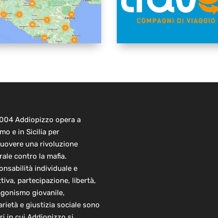
2004 Addiopizzo opera a
mo e in Sicilia per
uovere una rivoluzione
rale contro la mafia.
nsabilità individuale e
ttiva, partecipazione, libertà,
agonismo giovanile,
arietà e giustizia sociale sono
ori in cui Addiopizzo si