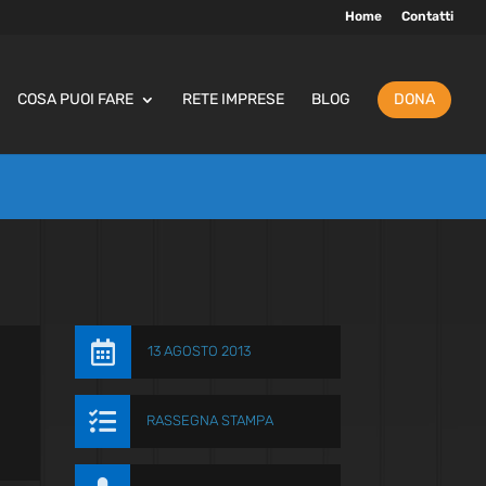
Home
Contatti
COSA PUOI FARE
RETE IMPRESE
BLOG
DONA

13 AGOSTO 2013

RASSEGNA STAMPA