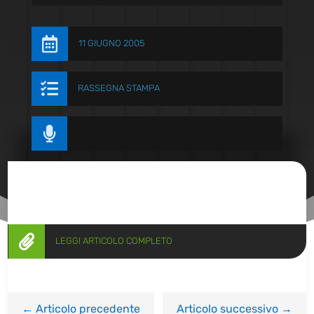

11 GIUGNO 2005

RASSEGNA STAMPA


LEGGI ARTICOLO COMPLETO
←
Articolo precedente
Articolo successivo
→