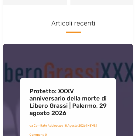
Articoli recenti
Protetto: XXXV
anniversario della morte di
Libero Grassi | Palermo, 29
agosto 2026
da
Comitato Addiopizzo
|
8 Agosto 2026
|
NEWS
|
Commenti 0