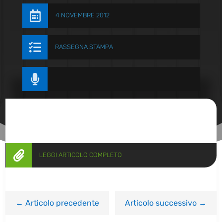

4 NOVEMBRE 2012

RASSEGNA STAMPA


LEGGI ARTICOLO COMPLETO
←
Articolo precedente
Articolo successivo
→