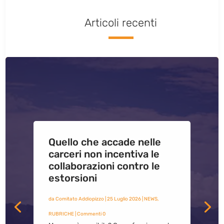
Articoli recenti
Quello che accade nelle
carceri non incentiva le
collaborazioni contro le
estorsioni
da
Comitato Addiopizzo
|
25 Luglio 2026
|
NEWS
,
RUBRICHE
| Commenti 0