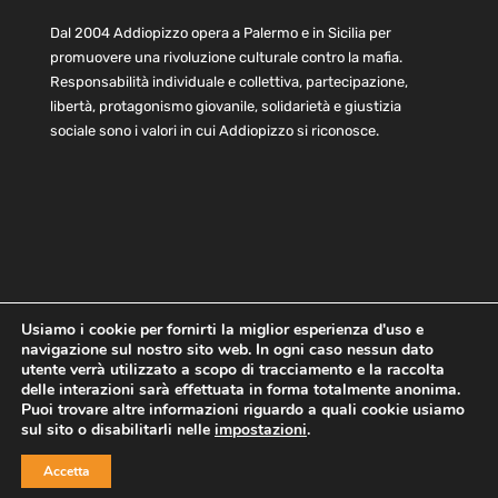
Dal 2004 Addiopizzo opera a Palermo e in Sicilia per
promuovere una rivoluzione culturale contro la mafia.
Responsabilità individuale e collettiva, partecipazione,
libertà, protagonismo giovanile, solidarietà e giustizia
sociale sono i valori in cui Addiopizzo si riconosce.
Usiamo i cookie per fornirti la miglior esperienza d'uso e
navigazione sul nostro sito web. In ogni caso nessun dato
Home
Statuto e bilancio
Contatti
utente verrà utilizzato a scopo di tracciamento e la raccolta
Privacy
Cookie
Child Protection Policy
delle interazioni sarà effettuata in forma totalmente anonima.
Puoi trovare altre informazioni riguardo a quali cookie usiamo
sul sito o disabilitarli nelle
impostazioni
.
Copyright © 2021 AddioPizzo | Tutti i diritti riservati | Sede
Accetta
Centrale: via Lincoln 131, 90133 Palermo