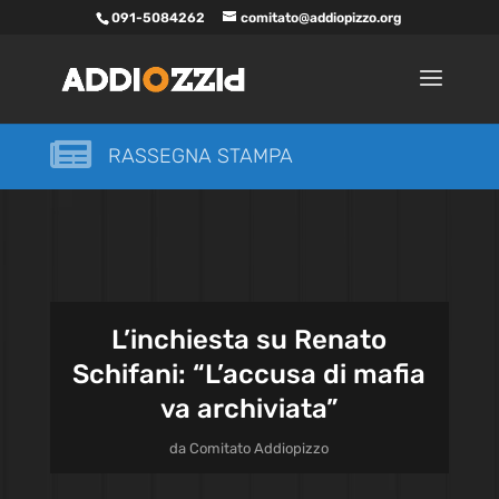
091-5084262
comitato@addiopizzo.org

RASSEGNA STAMPA
L’inchiesta su Renato
Schifani: “L’accusa di mafia
va archiviata”
da
Comitato Addiopizzo