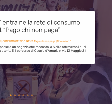
” entra nella rete di consumo
et “Pago chi non paga”
6
|
CONSUMO CRITICO
,
NEWS
,
Pago chi non paga
| Commenti 0
paese a un negozio che racconta la Sicilia attraverso i suoi
ue storie. È il percorso di Cocciu d’Amuri, in via Di Maggio 21