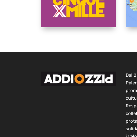
Dal 
Paler
prom
cultu
Respo
colle
prot
solid
i val