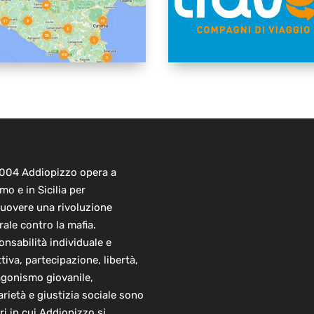
2004 Addiopizzo opera a
mo e in Sicilia per
uovere una rivoluzione
rale contro la mafia.
nsabilità individuale e
ttiva, partecipazione, libertà,
agonismo giovanile,
arietà e giustizia sociale sono
ori in cui Addiopizzo si