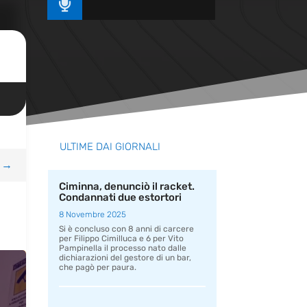

ULTIME DAI GIORNALI
→
Ciminna, denunciò il racket.
Condannati due estortori
8 Novembre 2025
Si è concluso con 8 anni di carcere
per Filippo Cimilluca e 6 per Vito
Pampinella il processo nato dalle
dichiarazioni del gestore di un bar,
che pagò per paura.