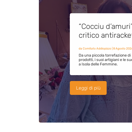
“Cocciu d’amuri
critico antirack
da
Comitato Addiopizzo
|
8 Agosto 202
Da una piccola torrefazione di 
prodotti, i suoi artigiani e le s
a Isola delle Femmine.
Leggi di più