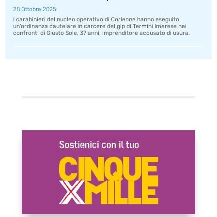
28 Ottobre 2025
I carabinieri del nucleo operativo di Corleone hanno eseguito
un’ordinanza cautelare in carcere del gip di Termini Imerese nei
confronti di Giusto Sole, 37 anni, imprenditore accusato di usura.