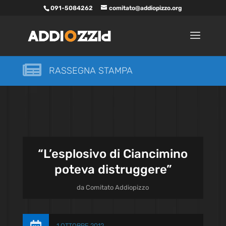
091-5084262
comitato@addiopizzo.org

RASSEGNA STAMPA
“L’esplosivo di Ciancimino
poteva distruggere”
da
Comitato Addiopizzo
1 OTTOBRE 2012