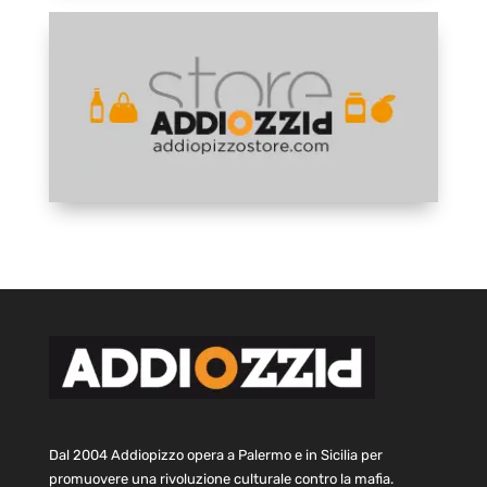
Dal 2004 Addiopizzo opera a Palermo e in Sicilia per
promuovere una rivoluzione culturale contro la mafia.