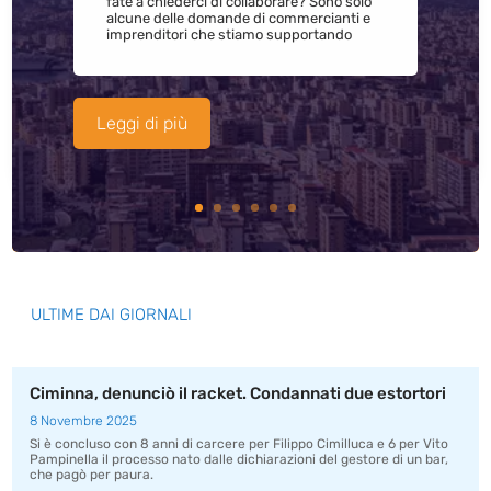
fate a chiederci di collaborare? Sono solo
alcune delle domande di commercianti e
imprenditori che stiamo supportando
Leggi di più
ULTIME DAI GIORNALI
Ciminna, denunciò il racket. Condannati due estortori
8 Novembre 2025
Si è concluso con 8 anni di carcere per Filippo Cimilluca e 6 per Vito
Pampinella il processo nato dalle dichiarazioni del gestore di un bar,
che pagò per paura.