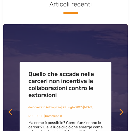
Articoli recenti
Quello che accade nelle
carceri non incentiva le
collaborazioni contro le
estorsioni
da
Comitato Addiopizzo
|
25 Luglio 2026
|
NEWS
,
RUBRICHE
| Commenti 0
Ma come è possibile? Come funzionano le
carceri? E alla luce di ciò che emerge come