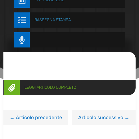


RASSEGNA STAMPA


LEGGI ARTICOLO COMPLETO
←
Articolo precedente
Articolo successivo
→