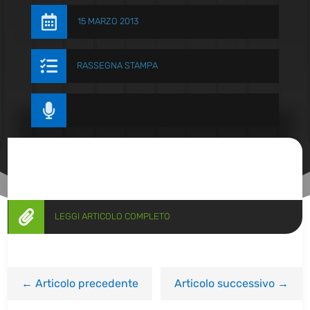

15 MARZO 2013

RASSEGNA STAMPA


LEGGI ARTICOLO COMPLETO
←
Articolo precedente
Articolo successivo
→