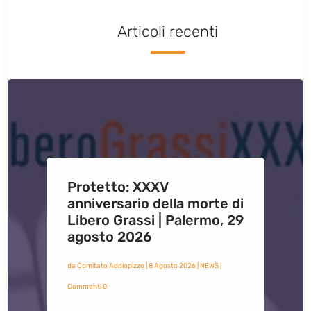
Articoli recenti
Protetto: XXXV
anniversario della morte di
Libero Grassi | Palermo, 29
agosto 2026
da
Comitato Addiopizzo
|
8 Agosto 2026
|
NEWS
|
Commenti 0