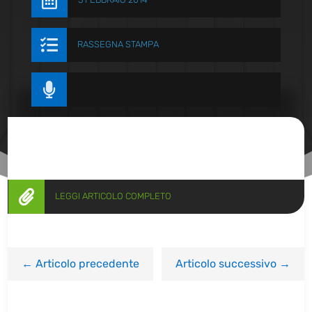


RASSEGNA STAMPA


LEGGI ARTICOLO COMPLETO
←
Articolo precedente
Articolo successivo
→