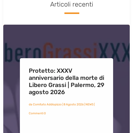
Articoli recenti
Protetto: XXXV
anniversario della morte di
Libero Grassi | Palermo, 29
agosto 2026
da
Comitato Addiopizzo
|
8 Agosto 2026
|
NEWS
|
Commenti 0