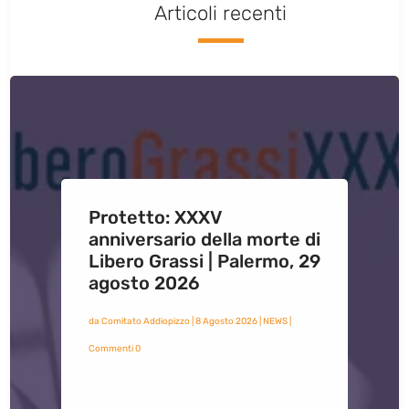
Articoli recenti
Protetto: XXXV
anniversario della morte di
Libero Grassi | Palermo, 29
agosto 2026
da
Comitato Addiopizzo
|
8 Agosto 2026
|
NEWS
|
Commenti 0