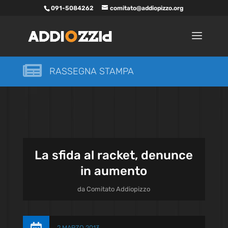
091-5084262
comitato@addiopizzo.org

RASSEGNA STAMPA
La sfida al racket, denunce
in aumento
da
Comitato Addiopizzo
2 MARZO 2013