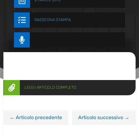


RASSEGNA STAMPA


LEGGI ARTICOLO COMPLETO
←
Articolo precedente
Articolo successivo
→