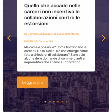
Quello che accade nelle
carceri non incentiva le
collaborazioni contro le
estorsioni
da
Comitato Addiopizzo
|
25 Luglio 2026
|
NEWS
,
RUBRICHE
| Commenti 0
Ma come è possibile? Come funzionano le
carceri? E alla luce di ciò che emerge come
fate a chiederci di collaborare? Sono solo
alcune delle domande di commercianti e
imprenditori che stiamo supportando
Leggi di più