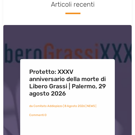
Articoli recenti
Protetto: XXXV
anniversario della morte di
Libero Grassi | Palermo, 29
agosto 2026
da
Comitato Addiopizzo
|
8 Agosto 2026
|
NEWS
|
Commenti 0