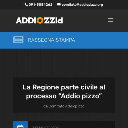
091-5084262
comitato@addiopizzo.org

RASSEGNA STAMPA
La Regione parte civile al
processo “Addio pizzo”
da
Comitato Addiopizzo
24 MARZO 2009