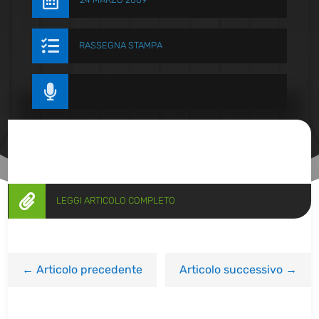


RASSEGNA STAMPA


LEGGI ARTICOLO COMPLETO
←
Articolo precedente
Articolo successivo
→