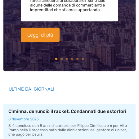
fate a chiederci di collaborare? Sono solo
alcune delle domande di commercianti e
imprenditori che stiamo supportando
Leggi di più
ULTIME DAI GIORNALI
Ciminna, denunciò il racket. Condannati due estortori
8 Novembre 2025
Si è concluso con 8 anni di carcere per Filippo Cimilluca e 6 per Vito
Pampinella il processo nato dalle dichiarazioni del gestore di un bar,
che pagò per paura.