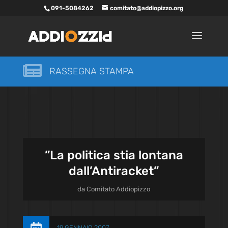
091-5084262
comitato@addiopizzo.org

RASSEGNA STAMPA
”La politica stia lontana
dall’Antiracket”
da
Comitato Addiopizzo
19 GENNAIO 2007