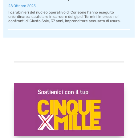
28 Ottobre 2025
I carabinieri del nucleo operativo di Corleone hanno eseguito
un’ordinanza cautelare in carcere del gip di Termini Imerese nei
confronti di Giusto Sole, 37 anni, imprenditore accusato di usura.