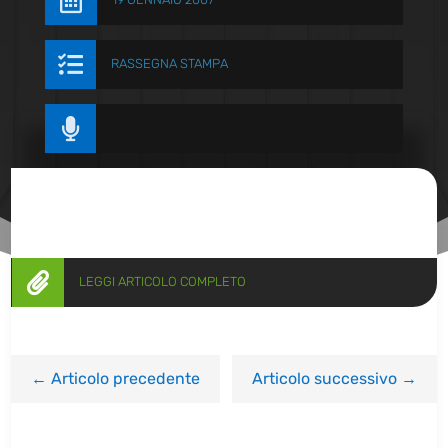


RASSEGNA STAMPA


LEGGI ARTICOLO COMPLETO
←
Articolo precedente
Articolo successivo
→