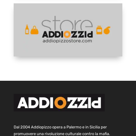
Dal 2004 Addiopizzo opera a Palermo e in Sicilia per
promuovere una rivoluzione culturale contro la mafia.