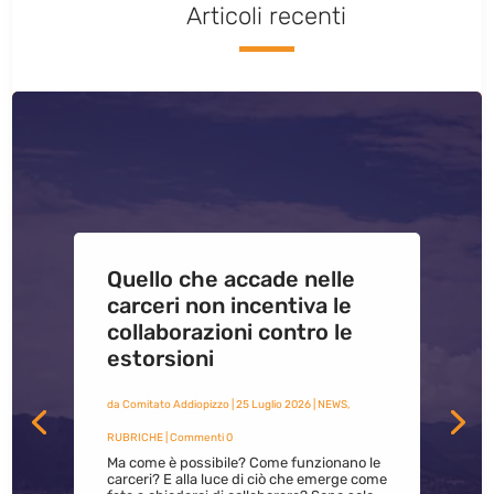
Articoli recenti
Quello che accade nelle
carceri non incentiva le
collaborazioni contro le
estorsioni
da
Comitato Addiopizzo
|
25 Luglio 2026
|
NEWS
,
RUBRICHE
| Commenti 0
Ma come è possibile? Come funzionano le
carceri? E alla luce di ciò che emerge come