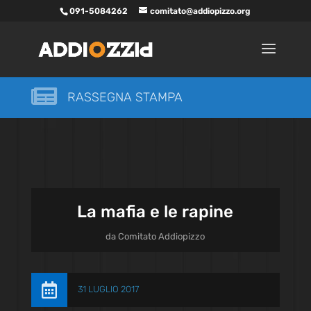
091-5084262
comitato@addiopizzo.org

RASSEGNA STAMPA
La mafia e le rapine
da
Comitato Addiopizzo

31 LUGLIO 2017