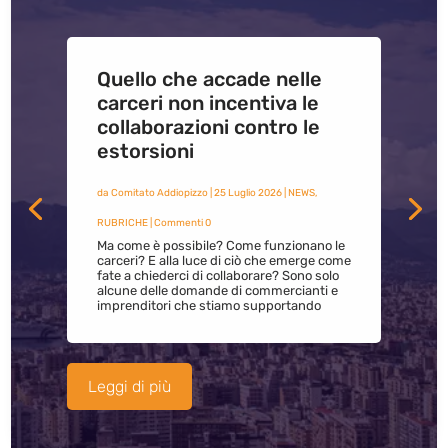
Quello che accade nelle
carceri non incentiva le
collaborazioni contro le
estorsioni
da
Comitato Addiopizzo
|
25 Luglio 2026
|
NEWS
,
RUBRICHE
| Commenti 0
Ma come è possibile? Come funzionano le
carceri? E alla luce di ciò che emerge come
fate a chiederci di collaborare? Sono solo
alcune delle domande di commercianti e
imprenditori che stiamo supportando
Leggi di più