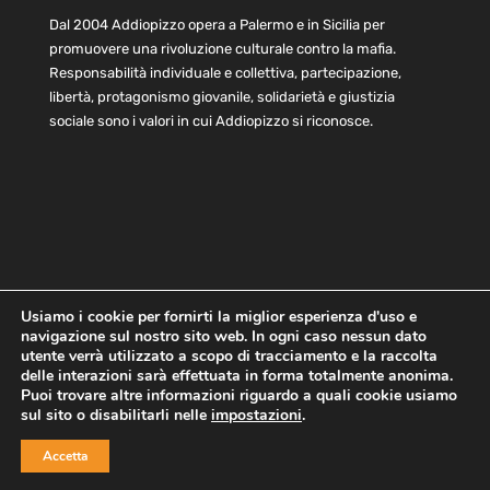
Dal 2004 Addiopizzo opera a Palermo e in Sicilia per
promuovere una rivoluzione culturale contro la mafia.
Responsabilità individuale e collettiva, partecipazione,
libertà, protagonismo giovanile, solidarietà e giustizia
sociale sono i valori in cui Addiopizzo si riconosce.
Usiamo i cookie per fornirti la miglior esperienza d'uso e
navigazione sul nostro sito web. In ogni caso nessun dato
Home
Statuto e bilancio
Contatti
utente verrà utilizzato a scopo di tracciamento e la raccolta
Privacy
Cookie
Child Protection Policy
delle interazioni sarà effettuata in forma totalmente anonima.
Puoi trovare altre informazioni riguardo a quali cookie usiamo
sul sito o disabilitarli nelle
impostazioni
.
Copyright © 2021 AddioPizzo | Tutti i diritti riservati | Sede
Accetta
Centrale: via Lincoln 131, 90133 Palermo