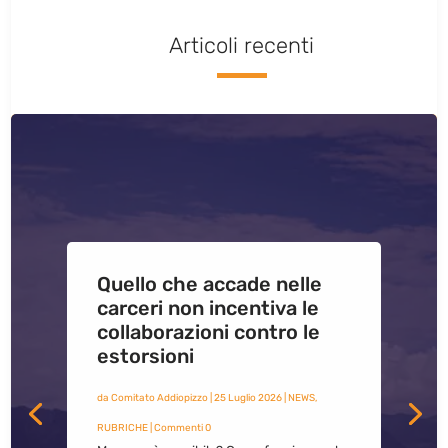
Articoli recenti
Quello che accade nelle
carceri non incentiva le
collaborazioni contro le
estorsioni
da
Comitato Addiopizzo
|
25 Luglio 2026
|
NEWS
,
RUBRICHE
| Commenti 0