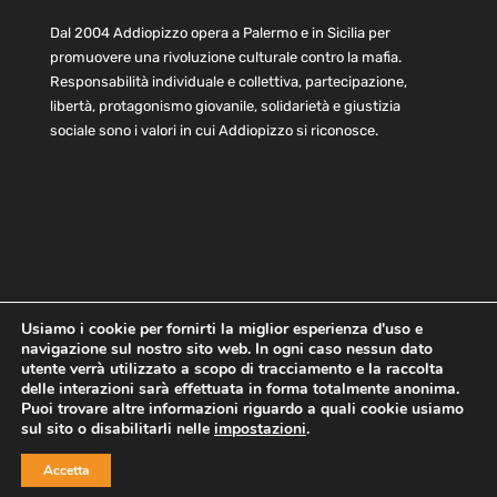
Dal 2004 Addiopizzo opera a Palermo e in Sicilia per
promuovere una rivoluzione culturale contro la mafia.
Responsabilità individuale e collettiva, partecipazione,
libertà, protagonismo giovanile, solidarietà e giustizia
sociale sono i valori in cui Addiopizzo si riconosce.
Usiamo i cookie per fornirti la miglior esperienza d'uso e
navigazione sul nostro sito web. In ogni caso nessun dato
Home
Statuto e bilancio
Contatti
utente verrà utilizzato a scopo di tracciamento e la raccolta
Privacy
Cookie
Child Protection Policy
delle interazioni sarà effettuata in forma totalmente anonima.
Puoi trovare altre informazioni riguardo a quali cookie usiamo
sul sito o disabilitarli nelle
impostazioni
.
Copyright © 2021 AddioPizzo | Tutti i diritti riservati | Sede
Accetta
Centrale: via Lincoln 131, 90133 Palermo