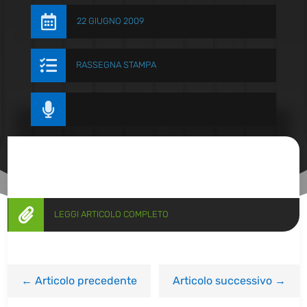

22 GIUGNO 2009

RASSEGNA STAMPA


LEGGI ARTICOLO COMPLETO
←
Articolo precedente
Articolo successivo
→