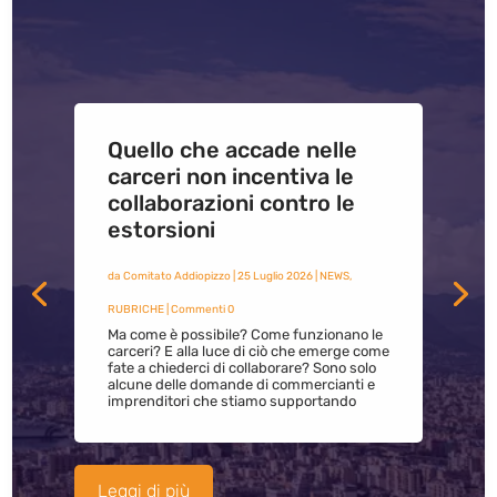
Quello che accade nelle
carceri non incentiva le
collaborazioni contro le
estorsioni
da
Comitato Addiopizzo
|
25 Luglio 2026
|
NEWS
,
RUBRICHE
| Commenti 0
Ma come è possibile? Come funzionano le
carceri? E alla luce di ciò che emerge come
fate a chiederci di collaborare? Sono solo
alcune delle domande di commercianti e
imprenditori che stiamo supportando
Leggi di più