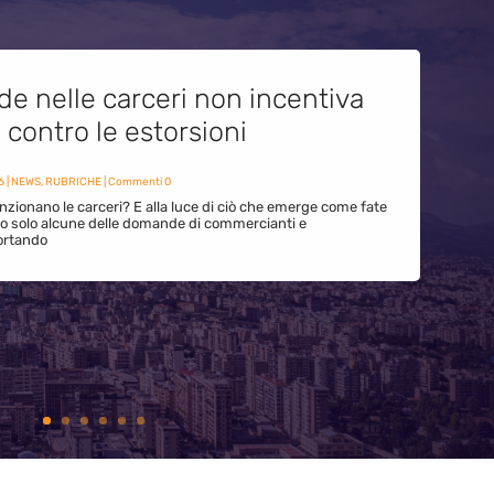
de nelle carceri non incentiva
i contro le estorsioni
6
|
NEWS
,
RUBRICHE
| Commenti 0
zionano le carceri? E alla luce di ciò che emerge come fate
ono solo alcune delle domande di commercianti e
ortando