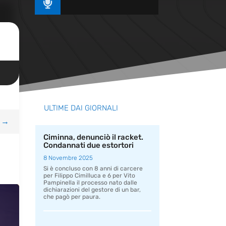

ULTIME DAI GIORNALI
→
Ciminna, denunciò il racket.
Condannati due estortori
8 Novembre 2025
Si è concluso con 8 anni di carcere
per Filippo Cimilluca e 6 per Vito
Pampinella il processo nato dalle
dichiarazioni del gestore di un bar,
che pagò per paura.