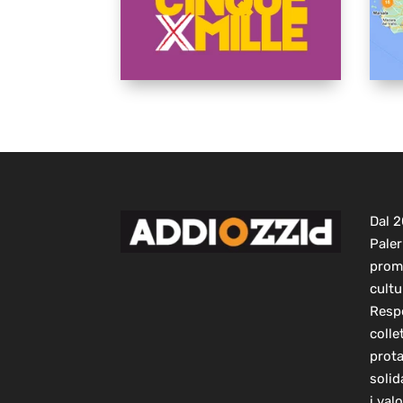
Dal 
Paler
prom
cultu
Respo
colle
prot
solid
i val