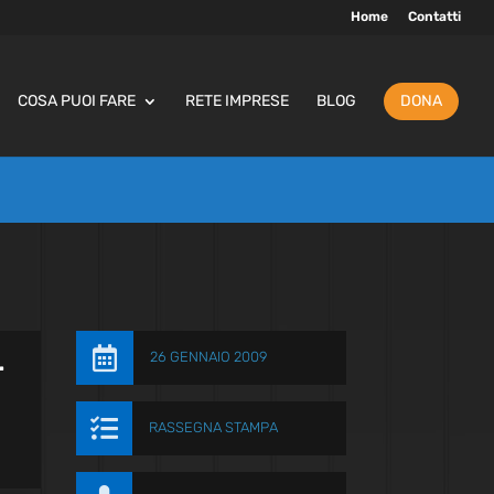
Home
Contatti
COSA PUOI FARE
RETE IMPRESE
BLOG
DONA

26 GENNAIO 2009
r

RASSEGNA STAMPA