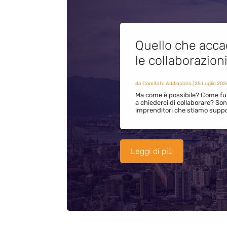
Quello che acca
le collaborazion
da
Comitato Addiopizzo
|
25 Luglio 202
Ma come è possibile? Come fun
a chiederci di collaborare? S
imprenditori che stiamo supp
Leggi di più