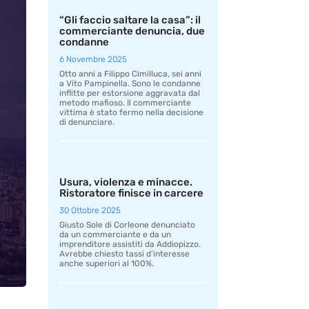
“Gli faccio saltare la casa”: il
commerciante denuncia, due
condanne
6 Novembre 2025
Otto anni a Filippo Cimilluca, sei anni
a Vito Pampinella. Sono le condanne
inflitte per estorsione aggravata dal
metodo mafioso. Il commerciante
vittima è stato fermo nella decisione
di denunciare.
Usura, violenza e minacce.
Ristoratore finisce in carcere
30 Ottobre 2025
Giusto Sole di Corleone denunciato
da un commerciante e da un
imprenditore assistiti da Addiopizzo.
Avrebbe chiesto tassi d’interesse
anche superiori al 100%.