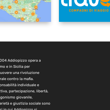
2004 Addiopizzo opera a
mo e in Sicilia per
uovere una rivoluzione
rale contro la mafia.
nsabilità individuale e
ttiva, partecipazione, libertà,
agonismo giovanile,
arietà e giustizia sociale sono
ori in cui Addiopizzo si