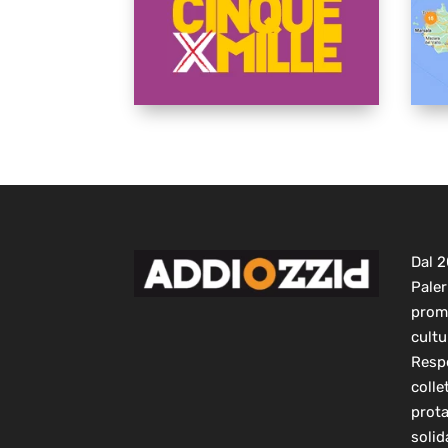
Dal 
Paler
prom
cultu
Respo
colle
prot
solid