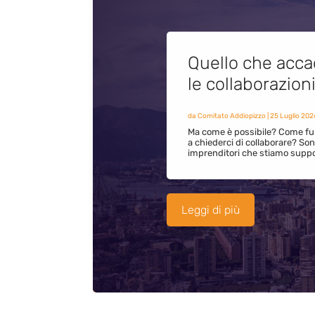
Quello che acca
le collaborazion
da
Comitato Addiopizzo
|
25 Luglio 202
Ma come è possibile? Come fun
a chiederci di collaborare? S
imprenditori che stiamo supp
Leggi di più