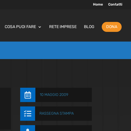
Home
Contatti
COSA PUOI FARE
RETE IMPRESE
BLOG
DONA

10 MAGGIO 2009

RASSEGNA STAMPA