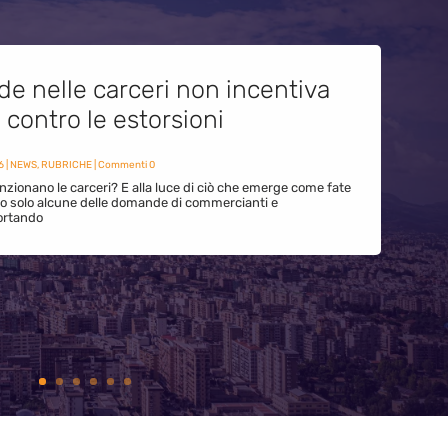
de nelle carceri non incentiva
i contro le estorsioni
6
|
NEWS
,
RUBRICHE
| Commenti 0
zionano le carceri? E alla luce di ciò che emerge come fate
ono solo alcune delle domande di commercianti e
ortando