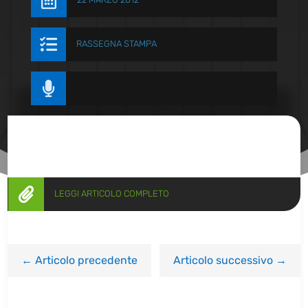


RASSEGNA STAMPA


LEGGI ARTICOLO COMPLETO
←
Articolo precedente
Articolo successivo
→