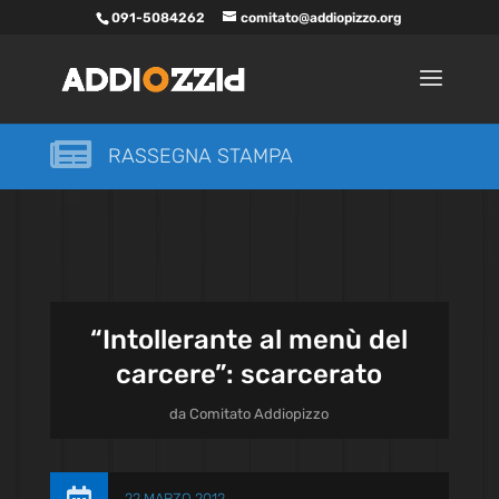
091-5084262
comitato@addiopizzo.org

RASSEGNA STAMPA
“Intollerante al menù del
carcere”: scarcerato
da
Comitato Addiopizzo
22 MARZO 2012