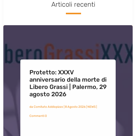
Articoli recenti
Protetto: XXXV
anniversario della morte di
Libero Grassi | Palermo, 29
agosto 2026
da
Comitato Addiopizzo
|
8 Agosto 2026
|
NEWS
|
Commenti 0