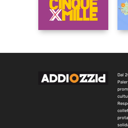
Dal 
Paler
prom
cultu
Respo
colle
prot
solid