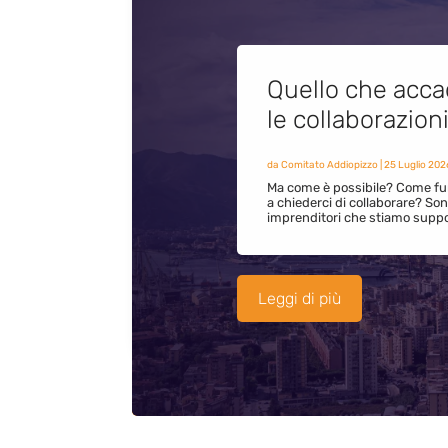
Quello che acca
le collaborazion
da
Comitato Addiopizzo
|
25 Luglio 202
Ma come è possibile? Come fun
a chiederci di collaborare? S
imprenditori che stiamo supp
Leggi di più