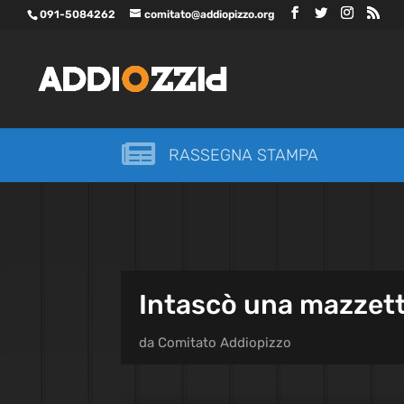
091-5084262
comitato@addiopizzo.org

RASSEGNA STAMPA
Intascò una mazzetta
da
Comitato Addiopizzo