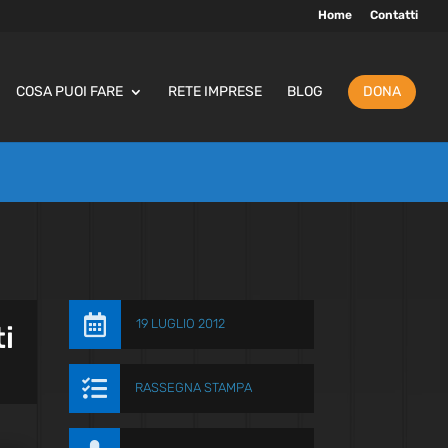
Home
Contatti
COSA PUOI FARE
RETE IMPRESE
BLOG
DONA

19 LUGLIO 2012
ti

RASSEGNA STAMPA