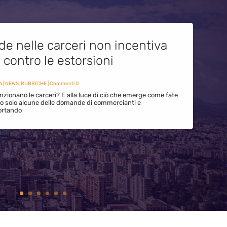
de nelle carceri non incentiva
i contro le estorsioni
6
|
NEWS
,
RUBRICHE
| Commenti 0
zionano le carceri? E alla luce di ciò che emerge come fate
ono solo alcune delle domande di commercianti e
ortando