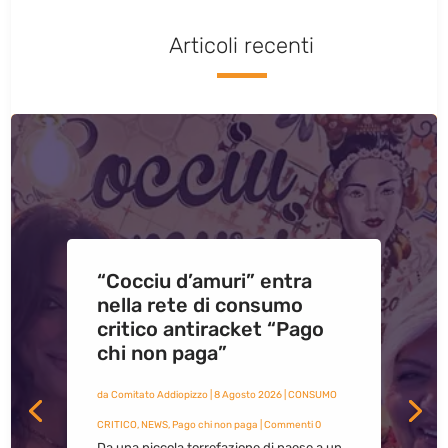
Articoli recenti
“Cocciu d’amuri” entra
nella rete di consumo
critico antiracket “Pago
chi non paga”
da
Comitato Addiopizzo
|
8 Agosto 2026
|
CONSUMO
CRITICO
,
NEWS
,
Pago chi non paga
| Commenti 0
Da una piccola torrefazione di paese a un