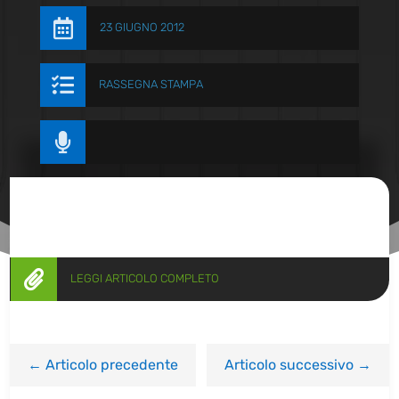

23 GIUGNO 2012

RASSEGNA STAMPA


LEGGI ARTICOLO COMPLETO
←
Articolo precedente
Articolo successivo
→