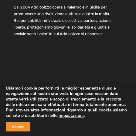
Dal 2004 Addiopizzo opera a Palermo e in Sicilia per
promuovere una rivoluzione culturale contro la mafia.
Responsabilità individuale e collettiva, partecipazione,
libertà, protagonismo giovanile, solidarietà e giustizia
sociale sono i valori in cui Addiopizzo si riconosce.
Usiamo i cookie per fornirti la miglior esperienza d'uso e
navigazione sul nostro sito web. In ogni caso nessun dato
Home
Statuto e bilancio
Contatti
utente verrà utilizzato a scopo di tracciamento e la raccolta
Privacy
Cookie
Child Protection Policy
delle interazioni sarà effettuata in forma totalmente anonima.
Puoi trovare altre informazioni riguardo a quali cookie usiamo
sul sito o disabilitarli nelle
impostazioni
.
Copyright © 2021 AddioPizzo | Tutti i diritti riservati | Sede
Accetta
Centrale: via Lincoln 131, 90133 Palermo