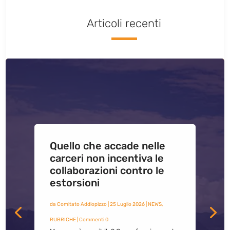
Articoli recenti
Quello che accade nelle
carceri non incentiva le
collaborazioni contro le
estorsioni
da
Comitato Addiopizzo
|
25 Luglio 2026
|
NEWS
,
RUBRICHE
| Commenti 0