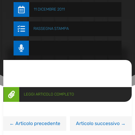

11 DICEMBRE 2011

RASSEGNA STAMPA


LEGGI ARTICOLO COMPLETO
←
Articolo precedente
Articolo successivo
→