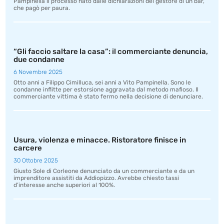
Pampinella il processo nato dalle dichiarazioni del gestore di un bar,
che pagò per paura.
“Gli faccio saltare la casa”: il commerciante denuncia,
due condanne
6 Novembre 2025
Otto anni a Filippo Cimilluca, sei anni a Vito Pampinella. Sono le
condanne inflitte per estorsione aggravata dal metodo mafioso. Il
commerciante vittima è stato fermo nella decisione di denunciare.
Usura, violenza e minacce. Ristoratore finisce in
carcere
30 Ottobre 2025
Giusto Sole di Corleone denunciato da un commerciante e da un
imprenditore assistiti da Addiopizzo. Avrebbe chiesto tassi
d’interesse anche superiori al 100%.