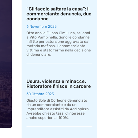
“Gli faccio saltare la casa”: il
commerciante denuncia, due
condanne
6 Novembre 2025
Otto anni a Filippo Cimilluca, sei anni
a Vito Pampinella. Sono le condanne
inflitte per estorsione aggravata dal
metodo mafioso. Il commerciante
vittima è stato fermo nella decisione
di denunciare.
Usura, violenza e minacce.
Ristoratore finisce in carcere
30 Ottobre 2025
Giusto Sole di Corleone denunciato
da un commerciante e da un
imprenditore assistiti da Addiopizzo.
Avrebbe chiesto tassi d’interesse
anche superiori al 100%.