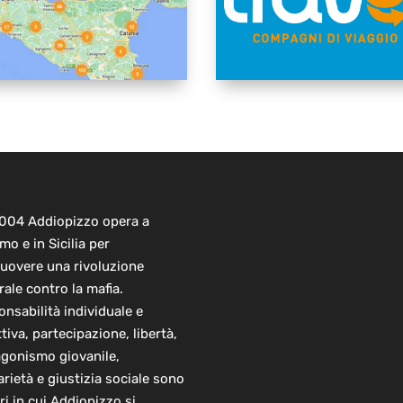
2004 Addiopizzo opera a
mo e in Sicilia per
uovere una rivoluzione
rale contro la mafia.
nsabilità individuale e
ttiva, partecipazione, libertà,
agonismo giovanile,
arietà e giustizia sociale sono
ori in cui Addiopizzo si