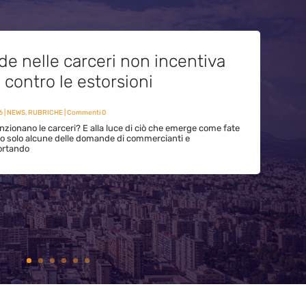
de nelle carceri non incentiva
i contro le estorsioni
6
|
NEWS
,
RUBRICHE
| Commenti 0
zionano le carceri? E alla luce di ciò che emerge come fate
ono solo alcune delle domande di commercianti e
ortando