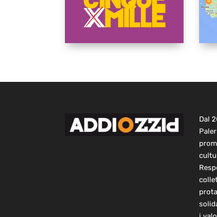
Dal 
Paler
prom
cultu
Respo
colle
prot
solid
i val