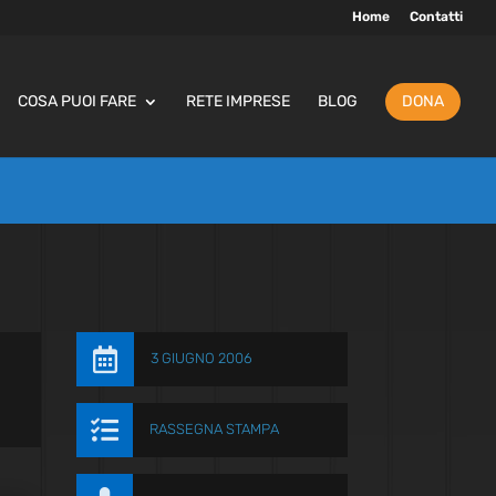
Home
Contatti
COSA PUOI FARE
RETE IMPRESE
BLOG
DONA

3 GIUGNO 2006

RASSEGNA STAMPA