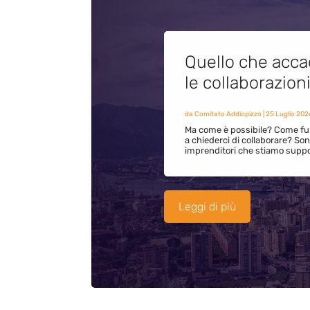
Quello che acca
le collaborazion
da
Comitato Addiopizzo
|
25 Luglio 202
Ma come è possibile? Come fun
a chiederci di collaborare? S
imprenditori che stiamo supp
Leggi di più