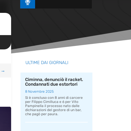

ULTIME DAI GIORNALI
→
Ciminna, denunciò il racket.
Condannati due estortori
8 Novembre 2025
Si è concluso con 8 anni di carcere
per Filippo Cimilluca e 6 per Vito
Pampinella il processo nato dalle
dichiarazioni del gestore di un bar,
che pagò per paura.