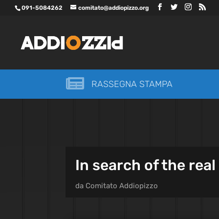
091-5084262
comitato@addiopizzo.org

RASSEGNA STAMPA
In search of the rea
da
Comitato Addiopizzo