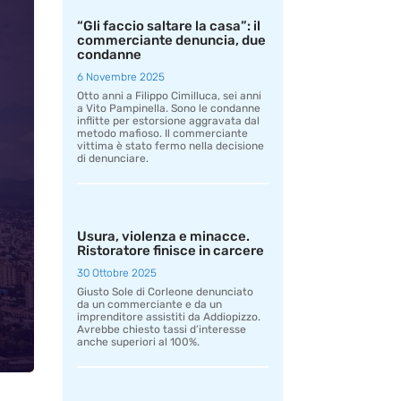
“Gli faccio saltare la casa”: il
commerciante denuncia, due
condanne
6 Novembre 2025
Otto anni a Filippo Cimilluca, sei anni
a Vito Pampinella. Sono le condanne
inflitte per estorsione aggravata dal
metodo mafioso. Il commerciante
vittima è stato fermo nella decisione
di denunciare.
Usura, violenza e minacce.
Ristoratore finisce in carcere
30 Ottobre 2025
Giusto Sole di Corleone denunciato
da un commerciante e da un
imprenditore assistiti da Addiopizzo.
Avrebbe chiesto tassi d’interesse
anche superiori al 100%.