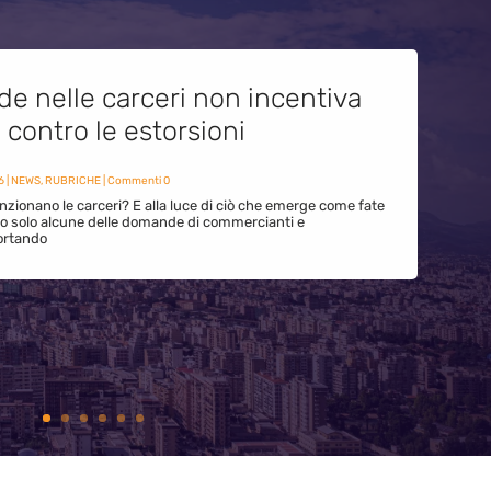
de nelle carceri non incentiva
i contro le estorsioni
6
|
NEWS
,
RUBRICHE
| Commenti 0
zionano le carceri? E alla luce di ciò che emerge come fate
ono solo alcune delle domande di commercianti e
ortando