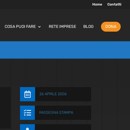
Home
Contatti
COSA PUOI FARE
RETE IMPRESE
BLOG
DONA

26 APRILE 2006

RASSEGNA STAMPA