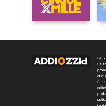
Dal 
Paler
prom
cultu
Respo
colle
prot
solid
i val