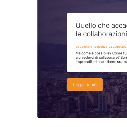
Quello che acca
le collaborazion
da
Comitato Addiopizzo
|
25 Luglio 202
Ma come è possibile? Come fun
a chiederci di collaborare? S
imprenditori che stiamo supp
Leggi di più