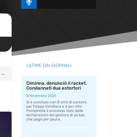

ULTIME DAI GIORNALI
→
Ciminna, denunciò il racket.
Condannati due estortori
8 Novembre 2025
Si è concluso con 8 anni di carcere
per Filippo Cimilluca e 6 per Vito
Pampinella il processo nato dalle
dichiarazioni del gestore di un bar,
che pagò per paura.