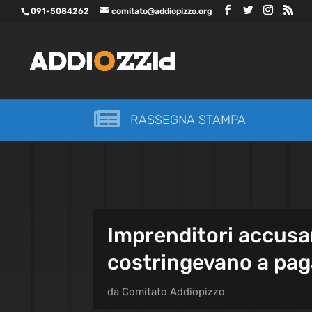
091-5084262
comitato@addiopizzo.org

RASSEGNA STAMPA
Imprenditori accusano
costringevano a paga
da
Comitato Addiopizzo