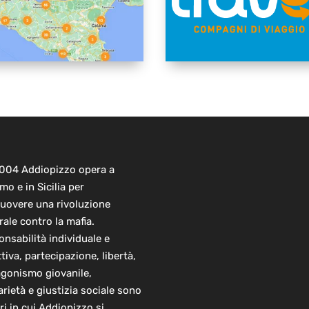
2004 Addiopizzo opera a
mo e in Sicilia per
uovere una rivoluzione
rale contro la mafia.
nsabilità individuale e
ttiva, partecipazione, libertà,
agonismo giovanile,
arietà e giustizia sociale sono
ori in cui Addiopizzo si