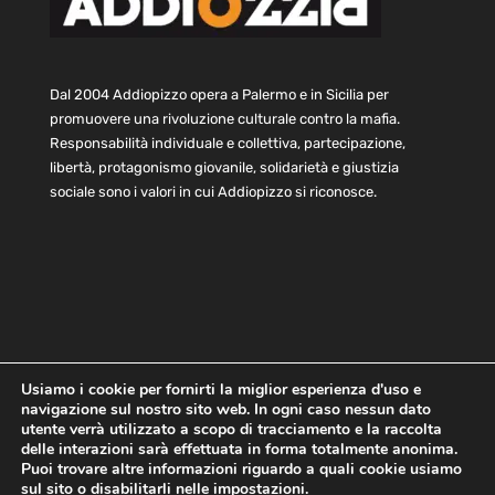
Dal 2004 Addiopizzo opera a Palermo e in Sicilia per
promuovere una rivoluzione culturale contro la mafia.
Responsabilità individuale e collettiva, partecipazione,
libertà, protagonismo giovanile, solidarietà e giustizia
sociale sono i valori in cui Addiopizzo si riconosce.
Usiamo i cookie per fornirti la miglior esperienza d'uso e
navigazione sul nostro sito web. In ogni caso nessun dato
Home
Statuto e bilancio
Contatti
utente verrà utilizzato a scopo di tracciamento e la raccolta
Privacy
Cookie
Child Protection Policy
delle interazioni sarà effettuata in forma totalmente anonima.
Puoi trovare altre informazioni riguardo a quali cookie usiamo
sul sito o disabilitarli nelle
impostazioni
.