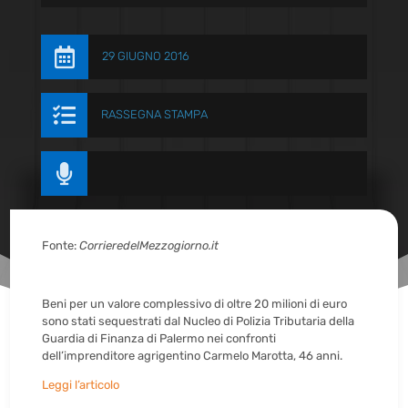

29 GIUGNO 2016

RASSEGNA STAMPA

Fonte:
CorrieredelMezzogiorno.it
Beni per un valore complessivo di oltre 20 milioni di euro
sono stati sequestrati dal Nucleo di Polizia Tributaria della
Guardia di Finanza di Palermo nei confronti
dell’imprenditore agrigentino Carmelo Marotta, 46 anni.
Leggi l’articolo