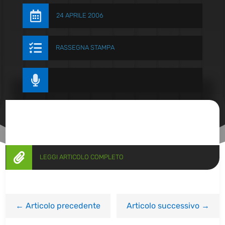

24 APRILE 2006

RASSEGNA STAMPA


LEGGI ARTICOLO COMPLETO
←
Articolo precedente
Articolo successivo
→