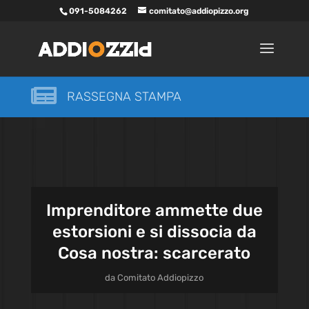
091-5084262
comitato@addiopizzo.org

RASSEGNA STAMPA
Imprenditore ammette due
estorsioni e si dissocia da
Cosa nostra: scarcerato
da
Comitato Addiopizzo