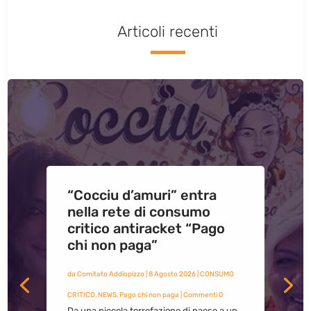
Articoli recenti
“Cocciu d’amuri” entra
nella rete di consumo
critico antiracket “Pago
chi non paga”
da
Comitato Addiopizzo
|
8 Agosto 2026
|
CONSUMO
CRITICO
,
NEWS
,
Pago chi non paga
| Commenti 0
Da una piccola torrefazione di paese a un