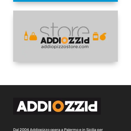
Dal 2004 Addiopizzo opera a Palermo e in Sicilia per