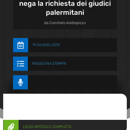
nega la richiesta dei giudici
palermitani
da
Comitato Addiopizzo

19 GIUGNO 2010

RASSEGNA STAMPA


LEGGI ARTICOLO COMPLETO