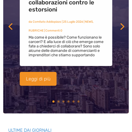
collaborazioni contro le
estorsioni
da
Comitato Addiopizzo
|
25 Luglio 2026
|
NEWS
,
RUBRICHE
| Commenti 0
Ma come è possibile? Come funzionano le
carceri? E alla luce di ciò che emerge come
fate a chiederci di collaborare? Sono solo
alcune delle domande di commercianti e
imprenditori che stiamo supportando
Leggi di più
ULTIME DAI GIORNALI