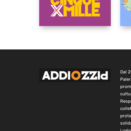
Dal 
Paler
prom
cultu
Respo
colle
prot
solid
i val