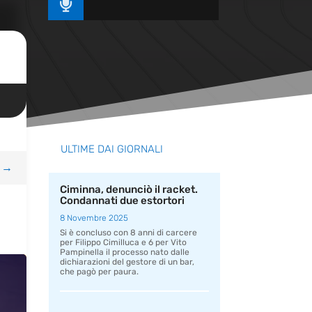

ULTIME DAI GIORNALI
→
Ciminna, denunciò il racket.
Condannati due estortori
8 Novembre 2025
Si è concluso con 8 anni di carcere
per Filippo Cimilluca e 6 per Vito
Pampinella il processo nato dalle
dichiarazioni del gestore di un bar,
che pagò per paura.