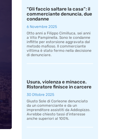
“Gli faccio saltare la casa”: il
commerciante denuncia, due
condanne
6 Novembre 2025
Otto anni a Filippo Cimilluca, sei anni
a Vito Pampinella. Sono le condanne
inflitte per estorsione aggravata dal
metodo mafioso. Il commerciante
vittima è stato fermo nella decisione
di denunciare.
Usura, violenza e minacce.
Ristoratore finisce in carcere
30 Ottobre 2025
Giusto Sole di Corleone denunciato
da un commerciante e da un
imprenditore assistiti da Addiopizzo.
Avrebbe chiesto tassi d’interesse
anche superiori al 100%.