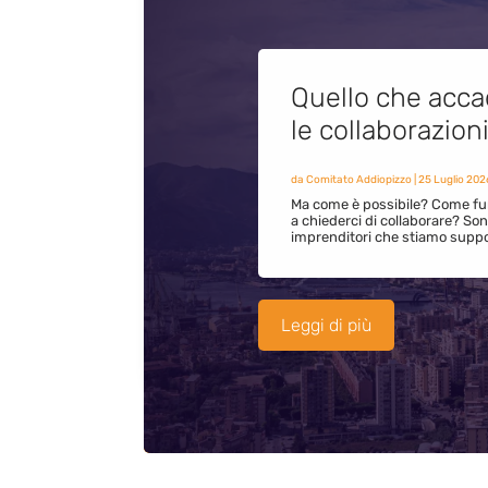
Quello che acca
le collaborazion
da
Comitato Addiopizzo
|
25 Luglio 202
Ma come è possibile? Come fun
a chiederci di collaborare? S
imprenditori che stiamo supp
Leggi di più