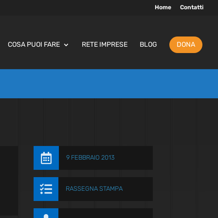
Home
Contatti
COSA PUOI FARE
RETE IMPRESE
BLOG
DONA

9 FEBBRAIO 2013

RASSEGNA STAMPA