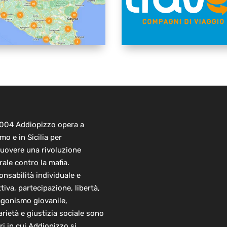
2004 Addiopizzo opera a
mo e in Sicilia per
uovere una rivoluzione
rale contro la mafia.
nsabilità individuale e
ttiva, partecipazione, libertà,
agonismo giovanile,
arietà e giustizia sociale sono
ori in cui Addiopizzo si