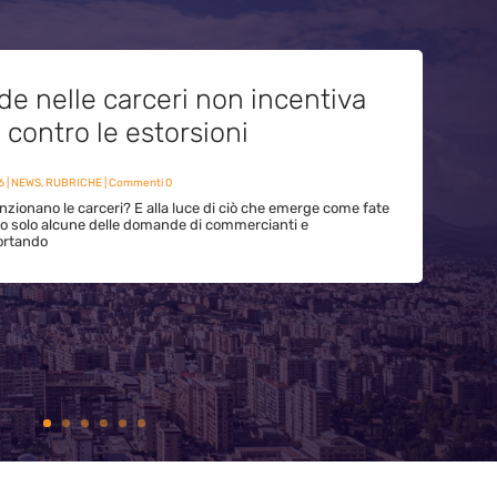
de nelle carceri non incentiva
i contro le estorsioni
6
|
NEWS
,
RUBRICHE
| Commenti 0
zionano le carceri? E alla luce di ciò che emerge come fate
ono solo alcune delle domande di commercianti e
ortando