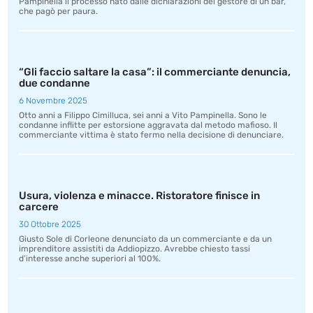
Pampinella il processo nato dalle dichiarazioni del gestore di un bar,
che pagò per paura.
“Gli faccio saltare la casa”: il commerciante denuncia,
due condanne
6 Novembre 2025
Otto anni a Filippo Cimilluca, sei anni a Vito Pampinella. Sono le
condanne inflitte per estorsione aggravata dal metodo mafioso. Il
commerciante vittima è stato fermo nella decisione di denunciare.
Usura, violenza e minacce. Ristoratore finisce in
carcere
30 Ottobre 2025
Giusto Sole di Corleone denunciato da un commerciante e da un
imprenditore assistiti da Addiopizzo. Avrebbe chiesto tassi
d’interesse anche superiori al 100%.