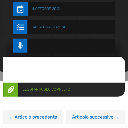

4 OTTOBRE 2012

RASSEGNA STAMPA


LEGGI ARTICOLO COMPLETO
←
Articolo precedente
Articolo successivo
→