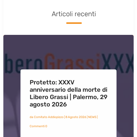
Articoli recenti
Protetto: XXXV
anniversario della morte di
Libero Grassi | Palermo, 29
agosto 2026
da
Comitato Addiopizzo
|
8 Agosto 2026
|
NEWS
|
Commenti 0