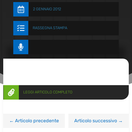

2 GENNAIO 2012

RASSEGNA STAMPA


LEGGI ARTICOLO COMPLETO
←
Articolo precedente
Articolo successivo
→