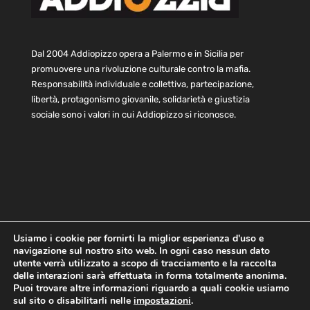
Dal 2004 Addiopizzo opera a Palermo e in Sicilia per
promuovere una rivoluzione culturale contro la mafia.
Responsabilità individuale e collettiva, partecipazione,
libertà, protagonismo giovanile, solidarietà e giustizia
sociale sono i valori in cui Addiopizzo si riconosce.
Usiamo i cookie per fornirti la miglior esperienza d'uso e
navigazione sul nostro sito web. In ogni caso nessun dato
Home
Statuto e bilancio
Contatti
utente verrà utilizzato a scopo di tracciamento e la raccolta
Privacy
Cookie
Child Protection Policy
delle interazioni sarà effettuata in forma totalmente anonima.
Puoi trovare altre informazioni riguardo a quali cookie usiamo
sul sito o disabilitarli nelle
impostazioni
.