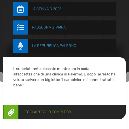

17 GENNAIO 2023

RASSEGNA STAMPA

LA REPUBBLICA PALERMO
Il superlatitante bloccato mentre era in coda
all’accettazione di una clinica di Palermo. E dopo l’arresto ha
voluto scrivere un biglietto: “I carabinieri mi hanno trattato
bene.”

LEGGI ARTICOLO COMPLETO