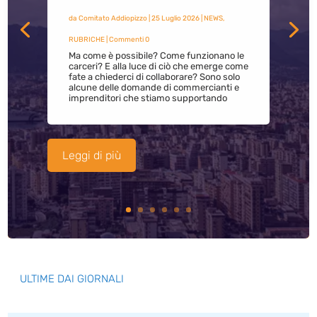
da
Comitato Addiopizzo
|
25 Luglio 2026
|
NEWS
,
RUBRICHE
| Commenti 0
Ma come è possibile? Come funzionano le
carceri? E alla luce di ciò che emerge come
fate a chiederci di collaborare? Sono solo
alcune delle domande di commercianti e
imprenditori che stiamo supportando
Leggi di più
ULTIME DAI GIORNALI