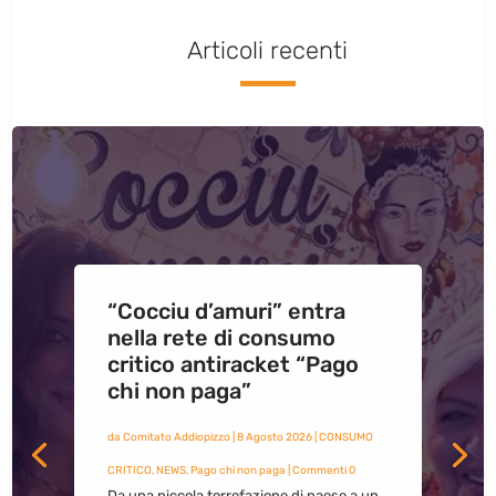
Articoli recenti
“Cocciu d’amuri” entra
nella rete di consumo
critico antiracket “Pago
chi non paga”
da
Comitato Addiopizzo
|
8 Agosto 2026
|
CONSUMO
CRITICO
,
NEWS
,
Pago chi non paga
| Commenti 0
Da una piccola torrefazione di paese a un