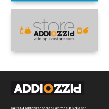
Dal 2004 Addiopizzo opera a Palermo e in Sicilia per