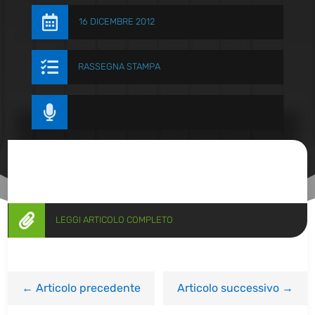

16 DICEMBRE 2012

RASSEGNA STAMPA


LEGGI ARTICOLO COMPLETO
←
Articolo precedente
Articolo successivo
→