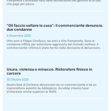
Pampinella il processo nato dalle dichiarazioni del gestore di un bar,
che pagò per paura.
“Gli faccio saltare la casa”: il commerciante denuncia,
due condanne
6 Novembre 2025
Otto anni a Filippo Cimilluca, sei anni a Vito Pampinella. Sono le
condanne inflitte per estorsione aggravata dal metodo mafioso. Il
commerciante vittima è stato fermo nella decisione di denunciare.
Usura, violenza e minacce. Ristoratore finisce in
carcere
30 Ottobre 2025
Giusto Sole di Corleone denunciato da un commerciante e da un
imprenditore assistiti da Addiopizzo. Avrebbe chiesto tassi
d’interesse anche superiori al 100%.