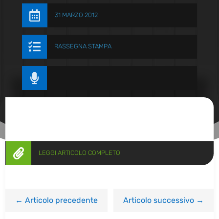

31 MARZO 2012

RASSEGNA STAMPA


LEGGI ARTICOLO COMPLETO
←
Articolo precedente
Articolo successivo
→