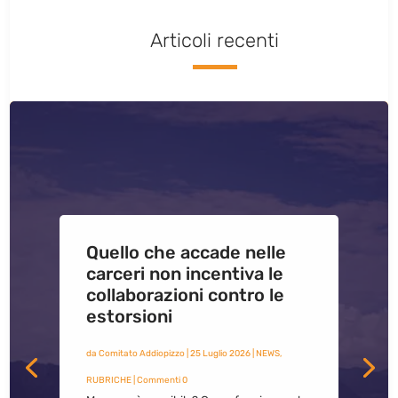
Articoli recenti
Quello che accade nelle
carceri non incentiva le
collaborazioni contro le
estorsioni
da
Comitato Addiopizzo
|
25 Luglio 2026
|
NEWS
,
RUBRICHE
| Commenti 0